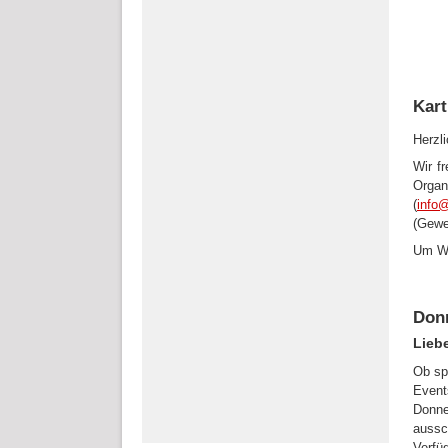
Kart
Herzl
Wir f
Organ
(
info@
(Gewe
Um Wa
Don
Lieb
Ob sp
Event
Donne
aussc
Verfü