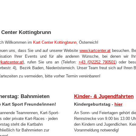
 Center Kottingbrunn
ich Willkommen im
Kart Center
Kottingbrunn
, Österreich!
reuen uns, dass Sie und auf unserer Website
www.kartcenter.at
besuchen. Bei 
isation Ihrer Events und für alle anderen Wünsche, bei denen wir I
kartcenter.at
), rufen Sie uns an (
Telefon:
+43 (0)2252 790501
)
oder besu
rbestr. 4), Bezirk Baden, Niederösterreich.
Unser Team freut sich auf Ihren 
rtezeiten zu vermeiden, bitte vorher Termin vereinbaren!
nerstag: Bahnmieten
Kinder- & Jugendfahrten
e Kart Sport Freunde/innen!
Kindergeburtstag -
hier
annende Teamrennen, Kart-Sport-
An Sonn- und Feiertagen gehört di
s oder private Kart-Races - jeden
Rennstrecke von 9.00 bis 13.00 Uh
rstag steht die Kartbahn
den Kindern und Jugendlichen. Kei
hließlich für Bahnmieten zur
Voranmeldung notwendig!
gung!