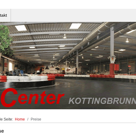
takt
le Seite:
Home
Preise
se